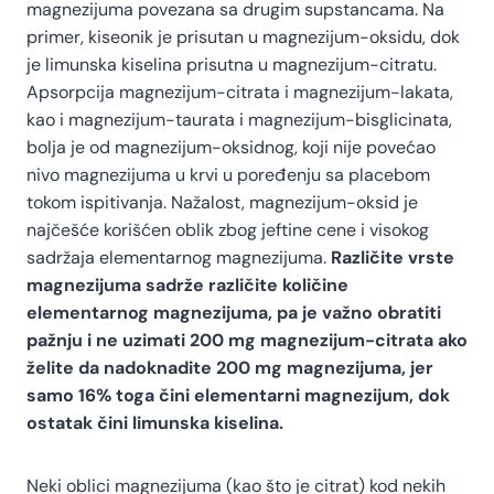
magnezijuma povezana sa drugim supstancama. Na
primer, kiseonik je prisutan u magnezijum-oksidu, dok
je limunska kiselina prisutna u magnezijum-citratu.
Apsorpcija magnezijum-citrata i magnezijum-lakata,
kao i magnezijum-taurata i magnezijum-bisglicinata,
bolja je od magnezijum-oksidnog, koji nije povećao
nivo magnezijuma u krvi u poređenju sa placebom
tokom ispitivanja. Nažalost, magnezijum-oksid je
najčešće korišćen oblik zbog jeftine cene i visokog
sadržaja elementarnog magnezijuma.
Različite vrste
magnezijuma sadrže različite količine
elementarnog magnezijuma, pa je važno obratiti
pažnju i ne uzimati 200 mg magnezijum-citrata ako
želite da nadoknadite 200 mg magnezijuma, jer
samo 16% toga čini elementarni magnezijum, dok
ostatak čini limunska kiselina.
Neki oblici magnezijuma (kao što je citrat) kod nekih