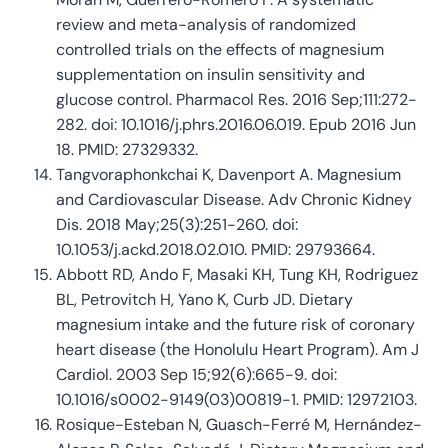
review and meta-analysis of randomized
controlled trials on the effects of magnesium
supplementation on insulin sensitivity and
glucose control. Pharmacol Res. 2016 Sep;111:272-
282. doi: 10.1016/j.phrs.2016.06.019. Epub 2016 Jun
18. PMID: 27329332.
Tangvoraphonkchai K, Davenport A. Magnesium
and Cardiovascular Disease. Adv Chronic Kidney
Dis. 2018 May;25(3):251-260. doi:
10.1053/j.ackd.2018.02.010. PMID: 29793664.
Abbott RD, Ando F, Masaki KH, Tung KH, Rodriguez
BL, Petrovitch H, Yano K, Curb JD. Dietary
magnesium intake and the future risk of coronary
heart disease (the Honolulu Heart Program). Am J
Cardiol. 2003 Sep 15;92(6):665-9. doi:
10.1016/s0002-9149(03)00819-1. PMID: 12972103.
Rosique-Esteban N, Guasch-Ferré M, Hernández-