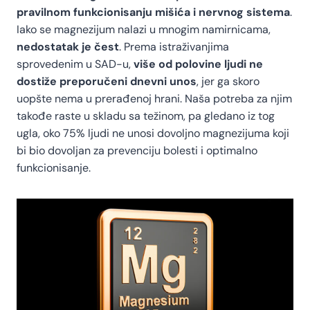
pravilnom funkcionisanju mišića i nervnog sistema
.
Iako se magnezijum nalazi u mnogim namirnicama,
nedostatak je čest
. Prema istraživanjima
sprovedenim u SAD-u,
više od polovine ljudi ne
dostiže preporučeni dnevni unos
, jer ga skoro
uopšte nema u prerađenoj hrani. Naša potreba za njim
takođe raste u skladu sa težinom, pa gledano iz tog
ugla, oko 75% ljudi ne unosi dovoljno magnezijuma koji
bi bio dovoljan za prevenciju bolesti i optimalno
funkcionisanje.