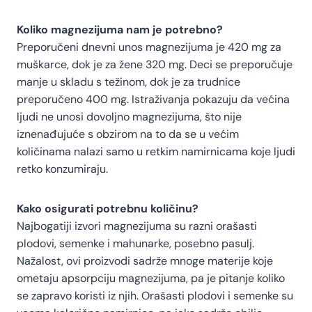
Koliko magnezijuma nam je potrebno?
Preporučeni dnevni unos magnezijuma je 420 mg za
muškarce, dok je za žene 320 mg. Deci se preporučuje
manje u skladu s težinom, dok je za trudnice
preporučeno 400 mg. Istraživanja pokazuju da većina
ljudi ne unosi dovoljno magnezijuma, što nije
iznenađujuće s obzirom na to da se u većim
količinama nalazi samo u retkim namirnicama koje ljudi
retko konzumiraju.
Kako osigurati potrebnu količinu?
Najbogatiji izvori magnezijuma su razni orašasti
plodovi, semenke i mahunarke, posebno pasulj.
Nažalost, ovi proizvodi sadrže mnoge materije koje
ometaju apsorpciju magnezijuma, pa je pitanje koliko
se zapravo koristi iz njih. Orašasti plodovi i semenke su