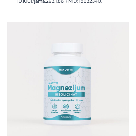
10.1001/jama.293.1.86. PMID: 15632340.