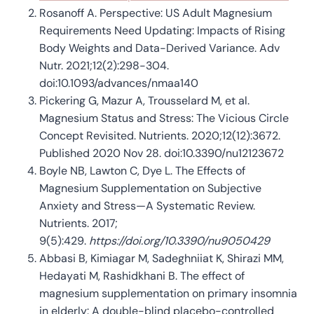
Rosanoff A. Perspective: US Adult Magnesium
Requirements Need Updating: Impacts of Rising
Body Weights and Data-Derived Variance. Adv
Nutr. 2021;12(2):298-304.
doi:10.1093/advances/nmaa140
Pickering G, Mazur A, Trousselard M, et al.
Magnesium Status and Stress: The Vicious Circle
Concept Revisited. Nutrients. 2020;12(12):3672.
Published 2020 Nov 28. doi:10.3390/nu12123672
Boyle NB, Lawton C, Dye L. The Effects of
Magnesium Supplementation on Subjective
Anxiety and Stress—A Systematic Review.
Nutrients. 2017;
9(5):429.
https://doi.org/10.3390/nu9050429
Abbasi B, Kimiagar M, Sadeghniiat K, Shirazi MM,
Hedayati M, Rashidkhani B. The effect of
magnesium supplementation on primary insomnia
in elderly: A double-blind placebo-controlled