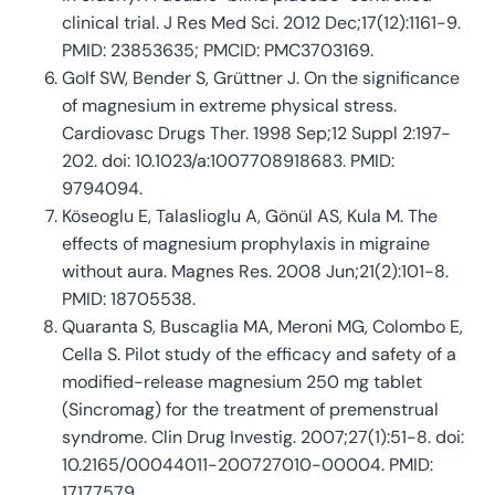
clinical trial. J Res Med Sci. 2012 Dec;17(12):1161-9.
PMID: 23853635; PMCID: PMC3703169.
Golf SW, Bender S, Grüttner J. On the significance
of magnesium in extreme physical stress.
Cardiovasc Drugs Ther. 1998 Sep;12 Suppl 2:197-
202. doi: 10.1023/a:1007708918683. PMID:
9794094.
Köseoglu E, Talaslioglu A, Gönül AS, Kula M. The
effects of magnesium prophylaxis in migraine
without aura. Magnes Res. 2008 Jun;21(2):101-8.
PMID: 18705538.
Quaranta S, Buscaglia MA, Meroni MG, Colombo E,
Cella S. Pilot study of the efficacy and safety of a
modified-release magnesium 250 mg tablet
(Sincromag) for the treatment of premenstrual
syndrome. Clin Drug Investig. 2007;27(1):51-8. doi:
10.2165/00044011-200727010-00004. PMID:
17177579.