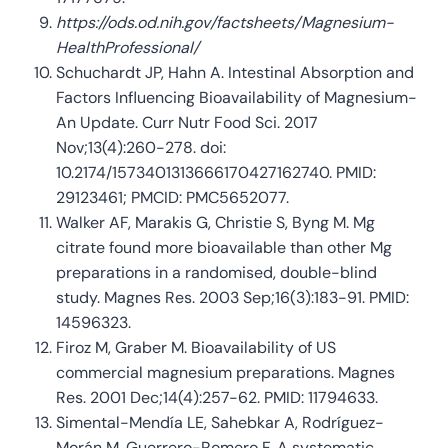
https://ods.od.nih.gov/factsheets/Magnesium-
HealthProfessional/
Schuchardt JP, Hahn A. Intestinal Absorption and
Factors Influencing Bioavailability of Magnesium-
An Update. Curr Nutr Food Sci. 2017
Nov;13(4):260-278. doi:
10.2174/1573401313666170427162740. PMID:
29123461; PMCID: PMC5652077.
Walker AF, Marakis G, Christie S, Byng M. Mg
citrate found more bioavailable than other Mg
preparations in a randomised, double-blind
study. Magnes Res. 2003 Sep;16(3):183-91. PMID:
14596323.
Firoz M, Graber M. Bioavailability of US
commercial magnesium preparations. Magnes
Res. 2001 Dec;14(4):257-62. PMID: 11794633.
Simental-Mendía LE, Sahebkar A, Rodríguez-
Morán M, Guerrero-Romero F. A systematic