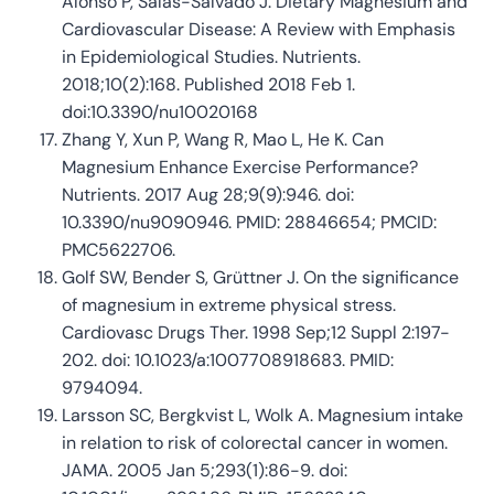
Alonso P, Salas-Salvadó J. Dietary Magnesium and
Cardiovascular Disease: A Review with Emphasis
in Epidemiological Studies. Nutrients.
2018;10(2):168. Published 2018 Feb 1.
doi:10.3390/nu10020168
Zhang Y, Xun P, Wang R, Mao L, He K. Can
Magnesium Enhance Exercise Performance?
Nutrients. 2017 Aug 28;9(9):946. doi:
10.3390/nu9090946. PMID: 28846654; PMCID:
PMC5622706.
Golf SW, Bender S, Grüttner J. On the significance
of magnesium in extreme physical stress.
Cardiovasc Drugs Ther. 1998 Sep;12 Suppl 2:197-
202. doi: 10.1023/a:1007708918683. PMID:
9794094.
Larsson SC, Bergkvist L, Wolk A. Magnesium intake
in relation to risk of colorectal cancer in women.
JAMA. 2005 Jan 5;293(1):86-9. doi: