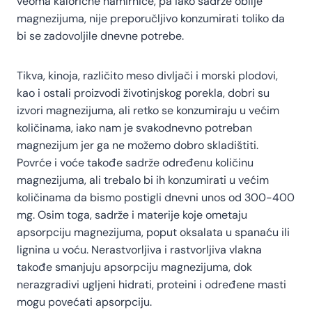
veoma kalorične namirnice, pa iako sadrže obilje
magnezijuma, nije preporučljivo konzumirati toliko da
bi se zadovoljile dnevne potrebe.
Tikva, kinoja, različito meso divljači i morski plodovi,
kao i ostali proizvodi životinjskog porekla, dobri su
izvori magnezijuma, ali retko se konzumiraju u većim
količinama, iako nam je svakodnevno potreban
magnezijum jer ga ne možemo dobro skladištiti.
Povrće i voće takođe sadrže određenu količinu
magnezijuma, ali trebalo bi ih konzumirati u većim
količinama da bismo postigli dnevni unos od 300-400
mg. Osim toga, sadrže i materije koje ometaju
apsorpciju magnezijuma, poput oksalata u spanaću ili
lignina u voću. Nerastvorljiva i rastvorljiva vlakna
takođe smanjuju apsorpciju magnezijuma, dok
nerazgradivi ugljeni hidrati, proteini i određene masti
mogu povećati apsorpciju.