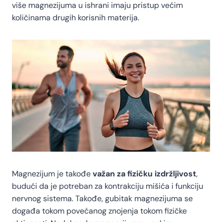
više magnezijuma u ishrani imaju pristup većim
količinama drugih korisnih materija.
Magnezijum je takođe
važan za fizičku izdržljivost
,
budući da je potreban za kontrakciju mišića i funkciju
nervnog sistema. Takođe, gubitak magnezijuma se
događa tokom povećanog znojenja tokom fizičke