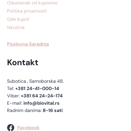
Odustanak od kupovine
k
Politika privatnosti
a
Gde kupiti
p
Iskustva
s
u
Poslovna Saradnja
l
a
Kontakt
Subotica , Samoborska 48.
Tel:
+381 24-41-000-14
Viber:
+381 64 24-24-174
E-mail:
info@biovital.rs
Radnim danima:
8-16 sati
Facebook