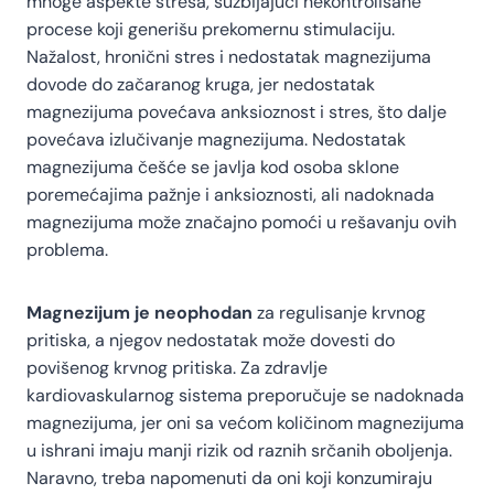
mnoge aspekte stresa, suzbijajući nekontrolisane
procese koji generišu prekomernu stimulaciju.
Nažalost, hronični stres i nedostatak magnezijuma
dovode do začaranog kruga, jer nedostatak
magnezijuma povećava anksioznost i stres, što dalje
povećava izlučivanje magnezijuma. Nedostatak
magnezijuma češće se javlja kod osoba sklone
poremećajima pažnje i anksioznosti, ali nadoknada
magnezijuma može značajno pomoći u rešavanju ovih
problema.
Magnezijum je neophodan
za regulisanje krvnog
pritiska, a njegov nedostatak može dovesti do
povišenog krvnog pritiska. Za zdravlje
kardiovaskularnog sistema preporučuje se nadoknada
magnezijuma, jer oni sa većom količinom magnezijuma
u ishrani imaju manji rizik od raznih srčanih oboljenja.
Naravno, treba napomenuti da oni koji konzumiraju