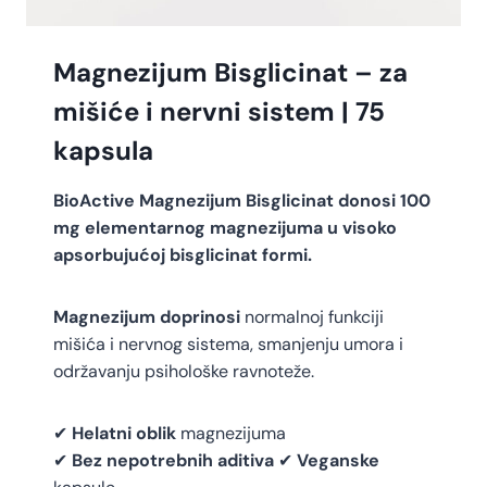
Magnezijum Bisglicinat – za
mišiće i nervni sistem | 75
kapsula
BioActive Magnezijum Bisglicinat donosi 100
mg elementarnog magnezijuma u visoko
apsorbujućoj bisglicinat formi.
Magnezijum doprinosi
normalnoj funkciji
mišića i nervnog sistema, smanjenju umora i
održavanju psihološke ravnoteže.
✔
Helatni oblik
magnezijuma
✔
Bez nepotrebnih aditiva
✔
Veganske