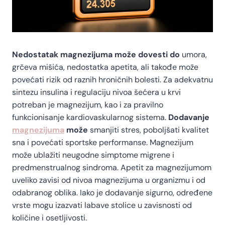
Nedostatak magnezijuma može dovesti do
umora,
grčeva mišića, nedostatka apetita, ali takođe može
povećati rizik od raznih hroničnih bolesti. Za adekvatnu
sintezu insulina i regulaciju nivoa šećera u krvi
potreban je magnezijum, kao i za pravilno
funkcionisanje kardiovaskularnog sistema.
Dodavanje
magnezijuma
može
smanjiti stres, poboljšati kvalitet
sna i povećati sportske performanse. Magnezijum
može ublažiti neugodne simptome migrene i
predmenstrualnog sindroma. Apetit za magnezijumom
uveliko zavisi od nivoa magnezijuma u organizmu i od
odabranog oblika. Iako je dodavanje sigurno, određene
vrste mogu izazvati labave stolice u zavisnosti od
količine i osetljivosti.