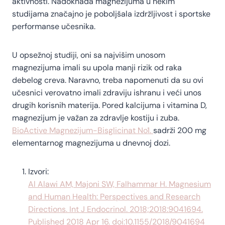
aktivnosti. Nadoknada magnezijuma u nekim
studijama značajno je poboljšala izdržljivost i sportske
performanse učesnika.
U opsežnoj studiji, oni sa najvišim unosom
magnezijuma imali su upola manji rizik od raka
debelog creva. Naravno, treba napomenuti da su ovi
učesnici verovatno imali zdraviju ishranu i veći unos
drugih korisnih materija. Pored kalcijuma i vitamina D,
magnezijum je važan za zdravlje kostiju i zuba.
BioActive Magnezijum-Bisglicinat No1.
sadrži 200 mg
elementarnog magnezijuma u dnevnoj dozi.
Izvori:
Al Alawi AM, Majoni SW, Falhammar H. Magnesium
and Human Health: Perspectives and Research
Directions. Int J Endocrinol. 2018;2018:9041694.
Published 2018 Apr 16. doi:10.1155/2018/9041694