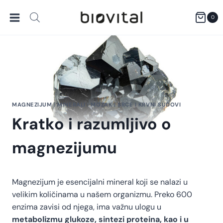
Skip
to
0
content
MAGNEZIJUM
|
MINERALI
|
MOZAK
|
SRCE I KRVNI SUDOVI
Kratko i razumljivo o
magnezijumu
Magnezijum je esencijalni mineral koji se nalazi u
velikim količinama u našem organizmu. Preko 600
enzima zavisi od njega, ima važnu ulogu u
metabolizmu glukoze, sintezi proteina, kao i u