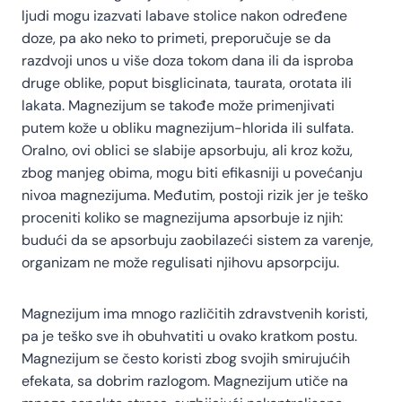
ljudi mogu izazvati labave stolice nakon određene
doze, pa ako neko to primeti, preporučuje se da
razdvoji unos u više doza tokom dana ili da isproba
druge oblike, poput bisglicinata, taurata, orotata ili
lakata. Magnezijum se takođe može primenjivati
putem kože u obliku magnezijum-hlorida ili sulfata.
Oralno, ovi oblici se slabije apsorbuju, ali kroz kožu,
zbog manjeg obima, mogu biti efikasniji u povećanju
nivoa magnezijuma. Međutim, postoji rizik jer je teško
proceniti koliko se magnezijuma apsorbuje iz njih:
budući da se apsorbuju zaobilazeći sistem za varenje,
organizam ne može regulisati njihovu apsorpciju.
Magnezijum ima mnogo različitih zdravstvenih koristi,
pa je teško sve ih obuhvatiti u ovako kratkom postu.
Magnezijum se često koristi zbog svojih smirujućih
efekata, sa dobrim razlogom. Magnezijum utiče na