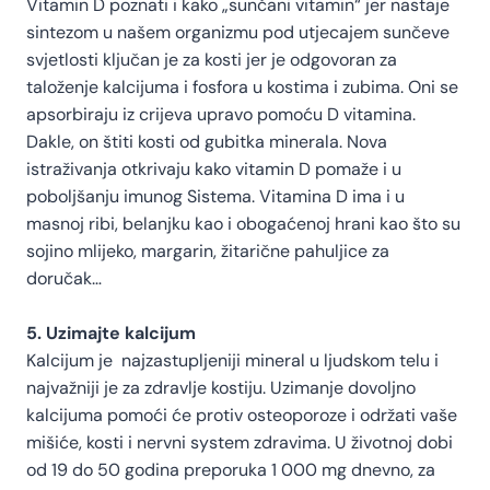
Vitamin D poznati i kako „sunčani vitamin“ jer nastaje
sintezom u našem organizmu pod utjecajem sunčeve
svjetlosti ključan je za kosti jer je odgovoran za
taloženje kalcijuma i fosfora u kostima i zubima. Oni se
apsorbiraju iz crijeva upravo pomoću D vitamina.
Dakle, on štiti kosti od gubitka minerala. Nova
istraživanja otkrivaju kako vitamin D pomaže i u
poboljšanju imunog Sistema. Vitamina D ima i u
masnoj ribi, belanjku kao i obogaćenoj hrani kao što su
sojino mlijeko, margarin, žitarične pahuljice za
doručak…
5. Uzimajte kalcijum
Kalcijum je najzastupljeniji mineral u ljudskom telu i
najvažniji je za zdravlje kostiju. Uzimanje dovoljno
kalcijuma pomoći će protiv osteoporoze i održati vaše
mišiće, kosti i nervni system zdravima. U životnoj dobi
od 19 do 50 godina preporuka 1 000 mg dnevno, za