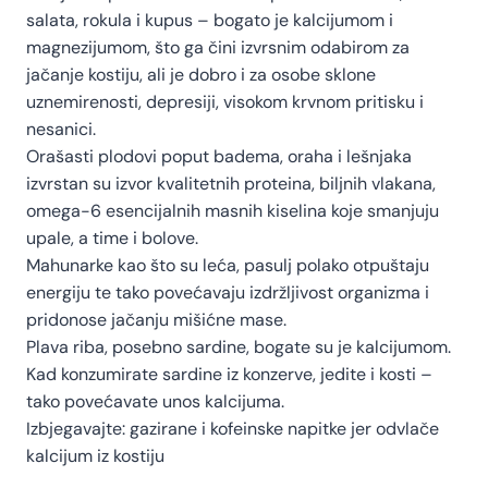
salata, rokula i kupus – bogato je kalcijumom i
magnezijumom, što ga čini izvrsnim odabirom za
jačanje kostiju, ali je dobro i za osobe sklone
uznemirenosti, depresiji, visokom krvnom pritisku i
nesanici.
Orašasti plodovi poput badema, oraha i lešnjaka
izvrstan su izvor kvalitetnih proteina, biljnih vlakana,
omega-6 esencijalnih masnih kiselina koje smanjuju
upale, a time i bolove.
Mahunarke kao što su leća, pasulj polako otpuštaju
energiju te tako povećavaju izdržljivost organizma i
pridonose jačanju mišićne mase.
Plava riba, posebno sardine, bogate su je kalcijumom.
Kad konzumirate sardine iz konzerve, jedite i kosti –
tako povećavate unos kalcijuma.
Izbjegavajte:
gazirane i kofeinske napitke jer odvlače
kalcijum iz kostiju