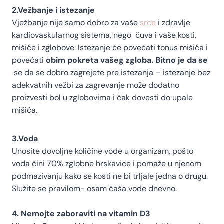
2.Vežbanje i istezanje
Vježbanje nije samo dobro za vaše
srce
i zdravlje
kardiovaskularnog sistema, nego čuva i vaše kosti,
mišiće i zglobove. Istezanje će povećati tonus mišića i
povećati
obim pokreta vašeg zgloba. Bitno je da se
se da se dobro zagrejete pre istezanja – istezanje bez
adekvatnih vežbi za zagrevanje može dodatno
proizvesti bol u zglobovima i čak dovesti do upale
mišića.
3.Voda
Unosite dovoljne količine vode u organizam, pošto
voda čini 70% zglobne hrskavice i pomaže u njenom
podmazivanju kako se kosti ne bi trljale jedna o drugu.
Služite se pravilom- osam čaša vode dnevno.
4. Nemojte zaboraviti na vitamin D3