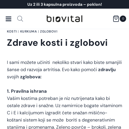
Skip
Uz 2 ili 3 kapsulna proizvoda – poklon!
to
content
0
KOSTI
|
KURKUMA
|
ZGLOBOVI
Zdrave kosti i zglobovi
I sami možete učiniti nekoliko stvari kako biste smanjili
šanse od razvoja artritisa. Evo kako pomoći
zdravlju
svojih
zglobova:
1. Pravilna ishrana
Vašim kostima potreban je niz nutrijenata kako bi
ostale zdrave i snažne. Uz namirnice bogate vitaminom
C i E i kalcijumom izgradit ćete snažan mišićno-
koštani sistem koji se može boriti s degenerativnim
stanjima i promenama. Zeleno povrće – brokoli, zelena