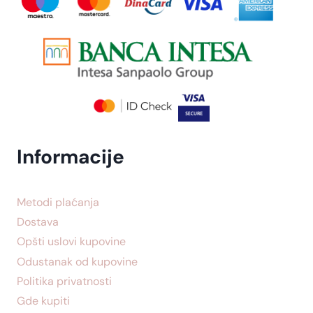
Informacije
Metodi plaćanja
Dostava
Opšti uslovi kupovine
Odustanak od kupovine
Politika privatnosti
Gde kupiti