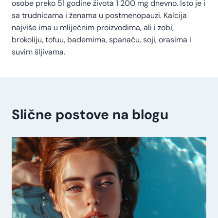
osobe preko 51 godine života 1 200 mg dnevno. Isto je i
sa trudnicama i ženama u postmenopauzi. Kalcija
najviše ima u mliječnim proizvodima, ali i zobi,
brokoliju, tofuu, bademima, spanaću, soji, orasima i
suvim šljivama.
Slične postove na blogu