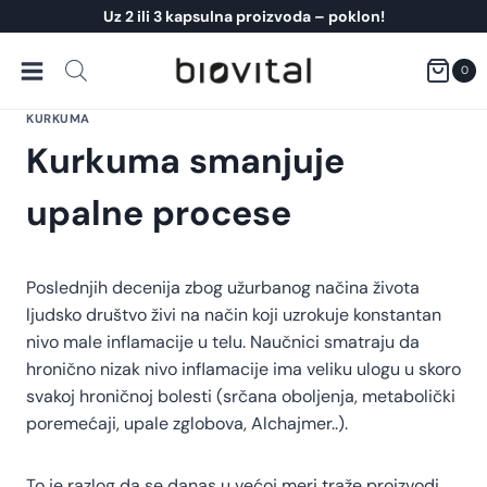
Skip
Uz 2 ili 3 kapsulna proizvoda – poklon!
to
content
0
KURKUMA
Kurkuma smanjuje
upalne procese
Poslednjih decenija zbog užurbanog načina života
ljudsko društvo živi na način koji uzrokuje konstantan
nivo male inflamacije u telu. Naučnici smatraju da
hronično nizak nivo inflamacije ima veliku ulogu u skoro
svakoj hroničnoj bolesti (srčana oboljenja, metabolički
poremećaji, upale zglobova, Alchajmer..).
To je razlog da se danas u većoj meri traže proizvodi