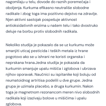
nagomilaju u telu, dovode do raznih poremećaja i
oboljenja. Kurkuma efikasno neutrališe slobodne
radikale i zbog toga ima pozitivno dejstvo na zdravlje.
Njen aktivni sastojak pospešuje aktivnost
antioksidativnih enzima u našem telu i tako dvostruko
deluje na borbu protiv slobodnih radikala.
Nekoliko studija je pokazalo da se uz kurkumu može
smanjiti uticaj pesticida i teških metala iz hrane
pogotovo ako se u ishrani ne koristi organska i
neprskana hrana.Jedna studija je pokazala da
kurkumin smanjuje upalu mišića i zglobova i ubrzava
njihov oporavak. Naučnici su ispitanike koji boluju od
reumatoidnog artritisa podelili u dve grupe. Jedna
grupa je uzimala placebo, a druga kurkumin. Nakon
toga je magnetnom rezonancom meren nivo slobodnih
radikala koji izazivaju bolove u mišićima i upalu
zglobova.