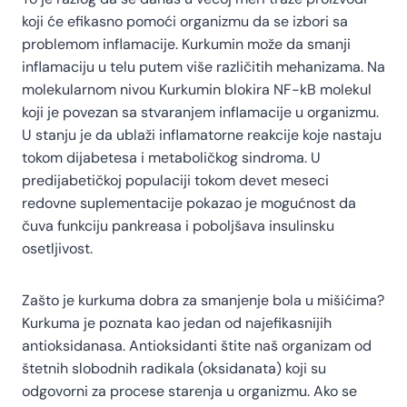
koji će efikasno pomoći organizmu da se izbori sa
problemom inflamacije. Kurkumin može da smanji
inflamaciju u telu putem više različitih mehanizama. Na
molekularnom nivou Kurkumin blokira NF-kB molekul
koji je povezan sa stvaranjem inflamacije u organizmu.
U stanju je da ublaži inflamatorne reakcije koje nastaju
tokom dijabetesa i metaboličkog sindroma. U
predijabetičkoj populaciji tokom devet meseci
redovne suplementacije pokazao je mogućnost da
čuva funkciju pankreasa i poboljšava insulinsku
osetljivost.
Zašto je kurkuma dobra za smanjenje bola u mišićima?
Kurkuma je poznata kao jedan od najefikasnijih
antioksidanasa. Antioksidanti štite naš organizam od
štetnih slobodnih radikala (oksidanata) koji su
odgovorni za procese starenja u organizmu. Ako se