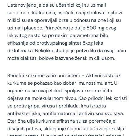
Ustanovljeno je da su učesnici koji su uzimali
suplement kurkumina, osećali manje bolova i njihovi
mišići su se oporavljali brže u odnosu na one koji su
uzimali placebo. Primećeno je da je 500 mg ovog
lekovitog sastojka po nekim parametrima bilo
efikasnije od protivupalnog sintetičkog leka
diklofenaka. Nekoliko studija je potvrdilo da ovaj začin
može olakšati bolove izazvane ženskim ciklusom.
Benefiti kurkume za imuni sistem – Aktivni sastojak
kurkume se pokazao kao dobar imunostimulant. U
organizmu se ovaj efekat ispoljava kroz različita
dejstva na molekularnom nivou. Kao prilodni lek koristi
se protiv gripa, virusa i prehlada. Ima izrazita
antibakterijska, antiflamatorna i antivirusna svojstva.
Eterična ulja kurkume efikasna su za poremećaje
disajnih puteva, uklanjanje šlajma, ublažavanje kašlja i