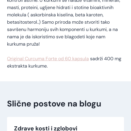
kontroli astme. U kurkumi se nalaze vitamini, minerali,
masti, proteini, ugljene hidrati i stotine bioaktivnih
molekula ( askorbinska kiselina, beta karoten,
betasitosterol..) Samo priroda može stvoriti tako
savršenu harmoniju svih komponenti u kurkumi, a na
nama je da iskoristimo sve blagodeti koje nam
kurkuma pruža!
Original Curcuma Forte od 60 kapsula
sadrži 400 mg
ekstrakta kurkume.
Slične postove na blogu
Zdrave kosti i zglobovi