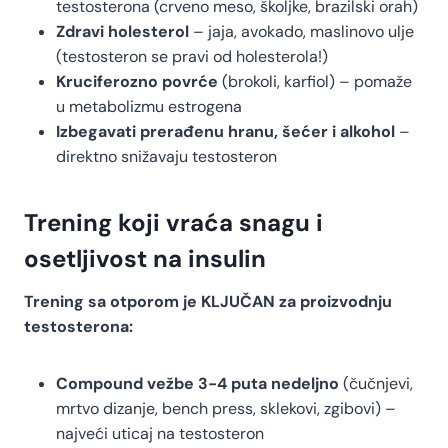
testosterona (crveno meso, školjke, brazilski orah)
Zdravi holesterol
– jaja, avokado, maslinovo ulje
(testosteron se pravi od holesterola!)
Kruciferozno povrće
(brokoli, karfiol) – pomaže
u metabolizmu estrogena
Izbegavati prerađenu hranu, šećer i alkohol
–
direktno snižavaju testosteron
Trening koji vraća snagu i
osetljivost na insulin
Trening sa otporom je KLJUČAN za proizvodnju
testosterona:
Compound vežbe 3-4 puta nedeljno
(čučnjevi,
mrtvo dizanje, bench press, sklekovi, zgibovi) –
najveći uticaj na testosteron