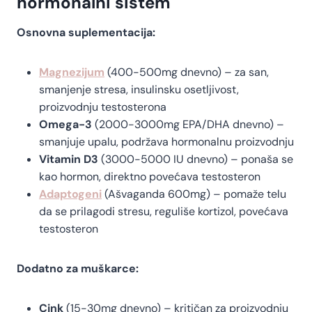
hormonalni sistem
Osnovna suplementacija:
Magnezijum
(400-500mg dnevno) – za san,
smanjenje stresa, insulinsku osetljivost,
proizvodnju testosterona
Omega-3
(2000-3000mg EPA/DHA dnevno) –
smanjuje upalu, podržava hormonalnu proizvodnju
Vitamin D3
(3000-5000 IU dnevno) – ponaša se
kao hormon, direktno povećava testosteron
Adaptogeni
(Ašvaganda 600mg) – pomaže telu
da se prilagodi stresu, reguliše kortizol, povećava
testosteron
Dodatno za muškarce:
Cink
(15-30mg dnevno) – kritičan za proizvodnju