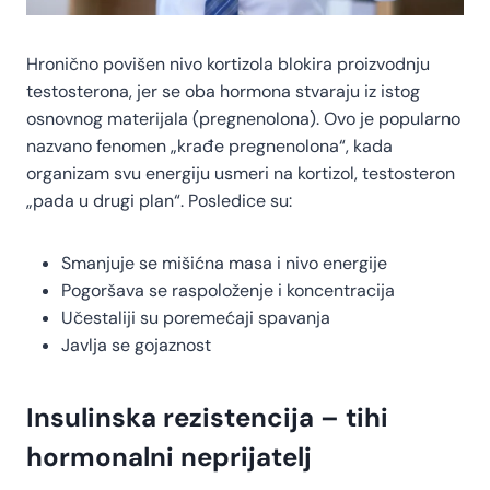
Hronično povišen nivo kortizola blokira proizvodnju
testosterona, jer se oba hormona stvaraju iz istog
osnovnog materijala (pregnenolona). Ovo je popularno
nazvano fenomen „krađe pregnenolona“, kada
organizam svu energiju usmeri na kortizol, testosteron
„pada u drugi plan“. Posledice su:
Smanjuje se mišićna masa i nivo energije
Pogoršava se raspoloženje i koncentracija
Učestaliji su poremećaji spavanja
Javlja se gojaznost
Insulinska rezistencija – tihi
hormonalni neprijatelj