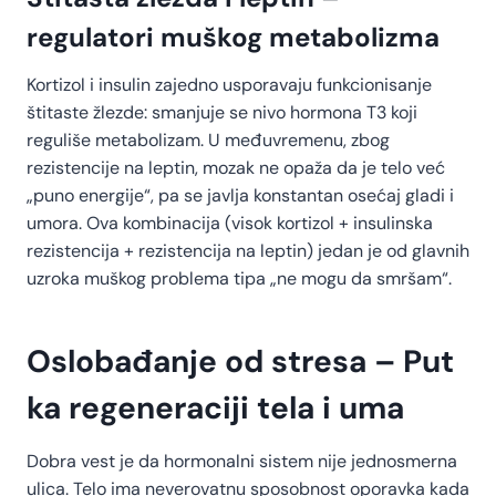
regulatori muškog metabolizma
Kortizol i insulin zajedno usporavaju funkcionisanje
štitaste žlezde: smanjuje se nivo hormona T3 koji
reguliše metabolizam. U međuvremenu, zbog
rezistencije na leptin, mozak ne opaža da je telo već
„puno energije“, pa se javlja konstantan osećaj gladi i
umora. Ova kombinacija (visok kortizol + insulinska
rezistencija + rezistencija na leptin) jedan je od glavnih
uzroka muškog problema tipa „ne mogu da smršam“.
Oslobađanje od stresa – Put
ka regeneraciji tela i uma
Dobra vest je da hormonalni sistem nije jednosmerna
ulica. Telo ima neverovatnu sposobnost oporavka kada