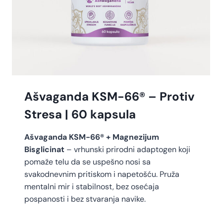
Ašvaganda KSM-66® – Protiv
Stresa | 60 kapsula
Ašvaganda KSM-66® + Magnezijum
Bisglicinat
– vrhunski prirodni adaptogen koji
pomaže telu da se uspešno nosi sa
svakodnevnim pritiskom i napetošću
.
Pruža
mentalni mir i stabilnost,
bez osećaja
pospanosti i bez stvaranja navike.