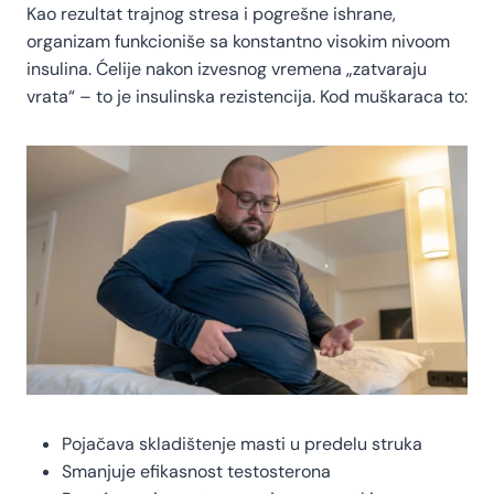
Kao rezultat trajnog stresa i pogrešne ishrane,
organizam funkcioniše sa konstantno visokim nivoom
insulina. Ćelije nakon izvesnog vremena „zatvaraju
vrata“ – to je insulinska rezistencija. Kod muškaraca to:
Pojačava skladištenje masti u predelu struka
Smanjuje efikasnost testosterona