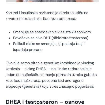
Kortizol i insulinska rezistencija direktno utiču na
krvotok folikula dlake. Kao rezultat stresa:
Smanjuje se snabdevanje vlasišta kiseonikom
Povećava se nivo DHT (dihidrotestosterona)
Folikuli dlake se smanjuju, tj. postaju tanji i
ispadaju prerano
Ovo nije samo pitanje genetike: kombinacija visokog
kortizola – niskog DHEA – insulinske rezistencije je
jedan od najčešćih, ali manje poznatih uzroka gubitka
kose kod muškaraca, posebno kod androgene
alopecije (genetska) koju stres značajno pogoršava.
DHEA i testosteron – osnove