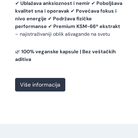
✔
Ublažava anksioznost i nemir
✔
Poboljšava
kvalitet sna i oporavak
✔
Povećava fokus i
nivo energije
✔
Podržava fizičke
performanse
✔
Premium KSM-66® ekstrakt
– najistraživaniji oblik ašvagande na svetu
🌿
100% veganske kapsule | Bez veštačkih
aditiva
A
Više informacija
š
v
a
g
a
n