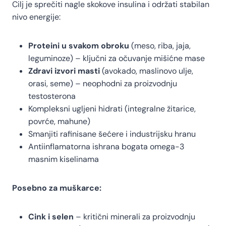
Cilj je sprečiti nagle skokove insulina i održati stabilan
nivo energije:
Proteini u svakom obroku
(meso, riba, jaja,
leguminoze) – ključni za očuvanje mišićne mase
Zdravi izvori masti
(avokado, maslinovo ulje,
orasi, seme) – neophodni za proizvodnju
testosterona
Kompleksni ugljeni hidrati (integralne žitarice,
povrće, mahune)
Smanjiti rafinisane šećere i industrijsku hranu
Antiinflamatorna ishrana bogata omega-3
masnim kiselinama
Posebno za muškarce:
Cink i selen
– kritični minerali za proizvodnju