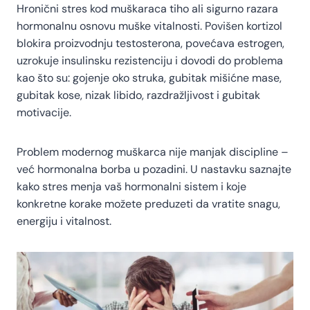
Hronični stres kod muškaraca tiho ali sigurno razara
hormonalnu osnovu muške vitalnosti. Povišen kortizol
blokira proizvodnju testosterona, povećava estrogen,
uzrokuje insulinsku rezistenciju i dovodi do problema
kao što su: gojenje oko struka, gubitak mišićne mase,
gubitak kose, nizak libido, razdražljivost i gubitak
motivacije.
Problem modernog muškarca nije manjak discipline –
već hormonalna borba u pozadini. U nastavku saznajte
kako stres menja vaš hormonalni sistem i koje
konkretne korake možete preduzeti da vratite snagu,
energiju i vitalnost.