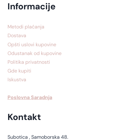
Informacije
Metodi plaćanja
Dostava
Opšti uslovi kupovine
Odustanak od kupovine
Politika privatnosti
Gde kupiti
Iskustva
Poslovna Saradnja
Kontakt
Subotica , Samoborska 48.