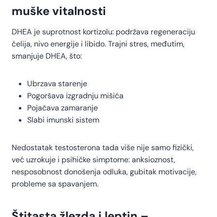
muške vitalnosti
DHEA je suprotnost kortizolu: podržava regeneraciju
ćelija, nivo energije i libido. Trajni stres, međutim,
smanjuje DHEA, što:
Ubrzava starenje
Pogoršava izgradnju mišića
Pojačava zamaranje
Slabi imunski sistem
Nedostatak testosterona tada više nije samo fizički,
već uzrokuje i psihičke simptome: anksioznost,
nesposobnost donošenja odluka, gubitak motivacije,
probleme sa spavanjem.
Štitasta žlezda i leptin –