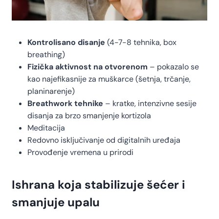
Kontrolisano disanje
(4-7-8 tehnika, box
breathing)
Fizička aktivnost na otvorenom
– pokazalo se
kao najefikasnije za muškarce (šetnja, trčanje,
planinarenje)
Breathwork tehnike
– kratke, intenzivne sesije
disanja za brzo smanjenje kortizola
Meditacija
Redovno isključivanje od digitalnih uređaja
Provođenje vremena u prirodi
Ishrana koja stabilizuje šećer i
smanjuje upalu