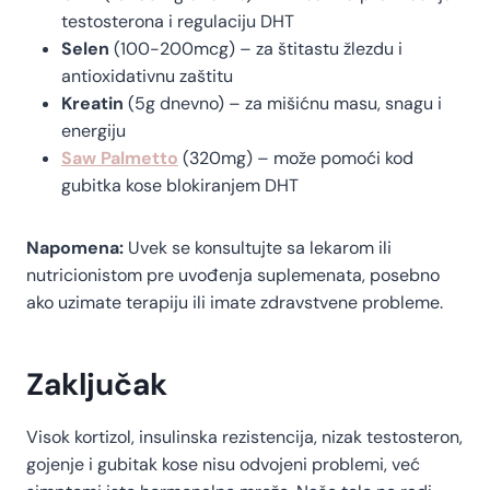
testosterona i regulaciju DHT
Selen
(100-200mcg) – za štitastu žlezdu i
antioxidativnu zaštitu
Kreatin
(5g dnevno) – za mišićnu masu, snagu i
energiju
Saw Palmetto
(320mg) – može pomoći kod
gubitka kose blokiranjem DHT
Napomena:
Uvek se konsultujte sa lekarom ili
nutricionistom pre uvođenja suplemenata, posebno
ako uzimate terapiju ili imate zdravstvene probleme.
Zaključak
Visok kortizol, insulinska rezistencija, nizak testosteron,
gojenje i gubitak kose nisu odvojeni problemi, već