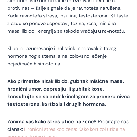
simptomi iste hormonalne mreže. Naše telo ne radi
protiv nas – šalje signale da je ravnoteža narušena.
Kada ravnoteža stresa, insulina, testosterona i štitaste
žlezde se ponovo uspostavi, težina, kosa, mišićna
masa, libido i energija se takođe vraćaju u ravnotežu.
Ključ je razumevanje i holistički oporavak čitavog
hormonalnog sistema, a ne izolovano lečenje
pojedinačnih simptoma.
Ako primetite nizak libido, gubitak mišićne mase,
hronični umor, depresiju ili gubitak kose,
konsultujte se sa endokrinologom za proveru nivoa
testosterona, kortizola i drugih hormona.
Zanima vas kako stres utiče na žene?
Pročitajte naš
članak:
Hronični stres kod žena: Kako kortizol utiče na
hormone, težinu i kosu