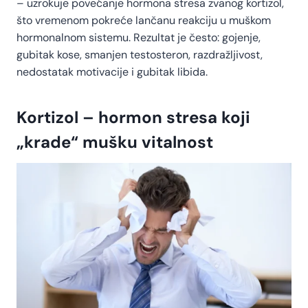
– uzrokuje povećanje hormona stresa zvanog kortizol,
što vremenom pokreće lančanu reakciju u muškom
hormonalnom sistemu. Rezultat je često: gojenje,
gubitak kose, smanjen testosteron, razdražljivost,
nedostatak motivacije i gubitak libida.
Kortizol – hormon stresa koji
„krade“ mušku vitalnost