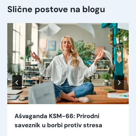
d
Slične postove na blogu
a
K
S
M
-
6
6
®
–
P
r
o
Ašvaganda KSM-66: Prirodni
t
saveznik u borbi protiv stresa
i
v