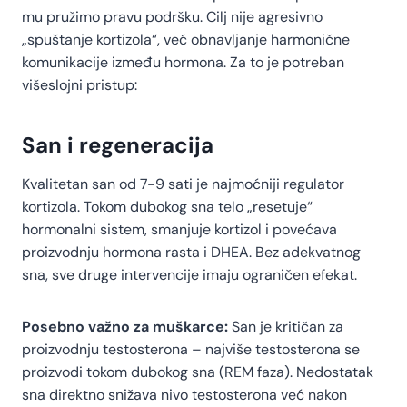
mu pružimo pravu podršku. Cilj nije agresivno
„spuštanje kortizola“, već obnavljanje harmonične
komunikacije između hormona. Za to je potreban
višeslojni pristup:
San i regeneracija
Kvalitetan san od 7-9 sati je najmoćniji regulator
kortizola. Tokom dubokog sna telo „resetuje“
hormonalni sistem, smanjuje kortizol i povećava
proizvodnju hormona rasta i DHEA. Bez adekvatnog
sna, sve druge intervencije imaju ograničen efekat.
Posebno važno za muškarce:
San je kritičan za
proizvodnju testosterona – najviše testosterona se
proizvodi tokom dubokog sna (REM faza). Nedostatak
sna direktno snižava nivo testosterona već nakon