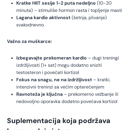
Kratke HIIT sesije 1-2 puta nedeljno
(10-20
minuta) – stimuliše hormon rasta i topljenje masti
Lagana kardio aktivnost
(šetnja, plivanje)
svakodnevno
Važno za muškarce:
Izbegavajte prekomeran kardio
– dugi treningi
izdržljivosti (1+ sat) mogu dodatno sniziti
testosteron i povećati kortizol
Fokus na snagu, ne na izdržljivost
– kratki,
intenzivni treninzi sa većim opterećenjem
Ravnoteža je ključna
– prekomerno vežbanje ili
nedovoljno oporavka dodatno povećava kortizol
Suplementacija koja podržava