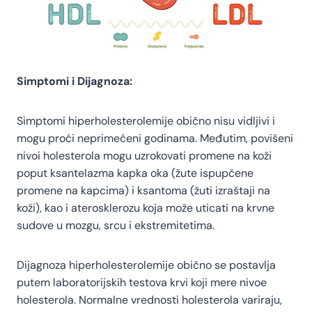
Simptomi i Dijagnoza:
Simptomi hiperholesterolemije obično nisu vidljivi i
mogu proći neprimećeni godinama. Međutim, povišeni
nivoi holesterola mogu uzrokovati promene na koži
poput ksantelazma kapka oka (žute ispupčene
promene na kapcima) i ksantoma (žuti izraštaji na
koži), kao i aterosklerozu koja može uticati na krvne
sudove u mozgu, srcu i ekstremitetima.
Dijagnoza hiperholesterolemije obično se postavlja
putem laboratorijskih testova krvi koji mere nivoe
holesterola. Normalne vrednosti holesterola variraju,