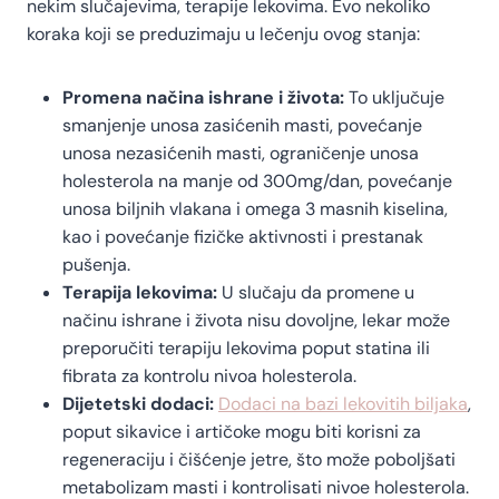
nekim slučajevima, terapije lekovima. Evo nekoliko
koraka koji se preduzimaju u lečenju ovog stanja:
Promena načina ishrane i života:
To uključuje
smanjenje unosa zasićenih masti, povećanje
unosa nezasićenih masti, ograničenje unosa
holesterola na manje od 300mg/dan, povećanje
unosa biljnih vlakana i omega 3 masnih kiselina,
kao i povećanje fizičke aktivnosti i prestanak
pušenja.
Terapija lekovima:
U slučaju da promene u
načinu ishrane i života nisu dovoljne, lekar može
preporučiti terapiju lekovima poput statina ili
fibrata za kontrolu nivoa holesterola.
Dijetetski dodaci:
Dodaci na bazi lekovitih biljaka
,
poput sikavice i artičoke mogu biti korisni za
regeneraciju i čišćenje jetre, što može poboljšati
metabolizam masti i kontrolisati nivoe holesterola.