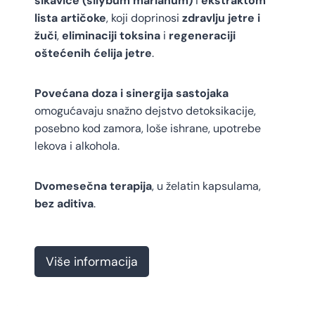
sikavice (silybum marianum)
i
ekstraktom
lista artičoke
, koji doprinosi
zdravlju jetre i
žuči
,
eliminaciji toksina
i
regeneraciji
oštećenih ćelija jetre
.
Povećana doza i sinergija sastojaka
omogućavaju snažno dejstvo detoksikacije,
posebno kod zamora, loše ishrane, upotrebe
lekova i alkohola.
Dvomesečna terapija
, u želatin kapsulama,
bez aditiva
.
O
Više informacija
r
i