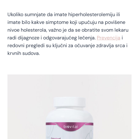
Ukoliko sumnjate da imate hiperholesterolemiju ili
imate bilo kakve simptome koji upućuju na povišene
nivoe holesterola, važno je da se obratite svom lekaru
radi dijagnoze i odgovarajućeg lečenja.
Prevencija
i
redovni pregledi su ključni za očuvanje zdravlja srca i
krvnih sudova.