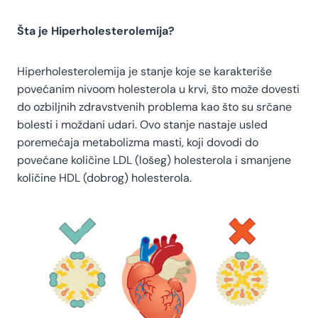
Šta je Hiperholesterolemija?
Hiperholesterolemija je stanje koje se karakteriše
povećanim nivoom holesterola u krvi, što može dovesti
do ozbiljnih zdravstvenih problema kao što su srčane
bolesti i moždani udari. Ovo stanje nastaje usled
poremećaja metabolizma masti, koji dovodi do
povećane količine LDL (lošeg) holesterola i smanjene
količine HDL (dobrog) holesterola.