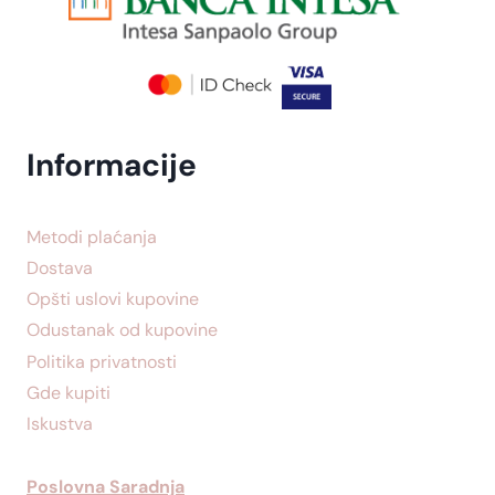
e
|
6
0
k
Informacije
a
p
s
Metodi plaćanja
u
Dostava
l
Opšti uslovi kupovine
a
Odustanak od kupovine
Politika privatnosti
Gde kupiti
Iskustva
Poslovna Saradnja