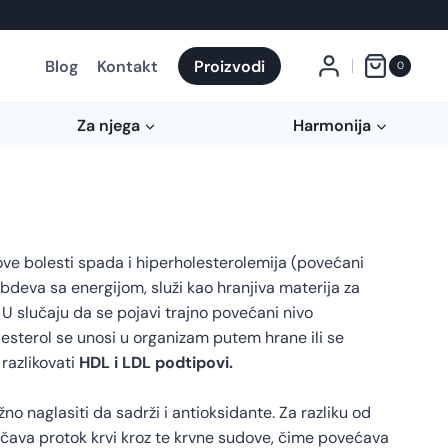
Blog
Kontakt
Proizvodi
0
Za njega
Harmonija
ove bolesti spada i hiperholesterolemija (povećani
abdeva sa energijom, služi kao hranjiva materija za
. U slučaju da se pojavi trajno povećani nivo
esterol se unosi u organizam putem hrane ili se
razlikovati
HDL i LDL podtipovi.
no naglasiti da sadrži i antioksidante. Za razliku od
rečava protok krvi kroz te krvne sudove, čime povećava