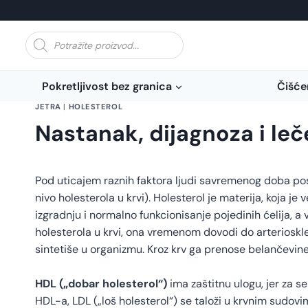
Skip
to
Products
content
search
Pokretljivost bez granica
Čišće
JETRA
|
HOLESTEROL
Nastanak, dijagnoza i leč
Pod uticajem raznih faktora ljudi savremenog doba post
nivo holesterola u krvi). Holesterol je materija, koja 
izgradnju i normalno funkcionisanje pojedinih ćelija, a
holesterola u krvi, ona vremenom dovodi do arterioskl
sintetiše u organizmu. Kroz krv ga prenose belančevine 
HDL („dobar holesterol“)
ima zaštitnu ulogu, jer za se
HDL-a, LDL („loš holesterol“) se taloži u krvnim sudov