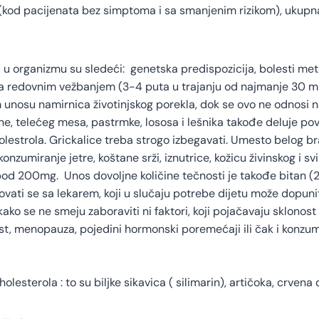
ma (kod pacijenata bez simptoma i sa smanjenim rizikom), ukupna
a u organizmu su sledeći: genetska predispozicija, bolesti me
sa redovnim vežbanjem (3-4 puta u trajanju od najmanje 30 m
m unosu namirnica životinjskog porekla, dok se ovo ne odnosi 
ne, telećeg mesa, pastrmke, lososa i lešnika takođe deluje pov
lestrola. Grickalice treba strogo izbegavati. Umesto belog bra
nzumiranje jetre, koštane srži, iznutrice, kožicu živinskog i sv
pod 200mg. Unos dovoljne količine tečnosti je takođe bitan (2
ovati se sa lekarem, koji u slučaju potrebe dijetu može dopun
kako se ne smeju zaboraviti ni faktori, koji pojačavaju sklonos
ost, menopauza, pojedini hormonski poremećaji ili čak i konzum
olesterola : to su biljke sikavica ( silimarin), artičoka, crvena 