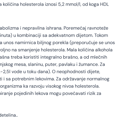
 količina holesterola iznosi 5,2 mmol/l, od koga HDL
tabolizma i nepravilna ishrana. Poremećaj ravnoteže
inuta) u kombinaciji sa adekvatnom dijetom. Tokom
na unos namirnica biljnog porekla (preporučuje se unos
oljno na smanjenje holesterola. Mala količina alkohola
šna treba koristiti integralno brašno, a od mlečnih
injskog mesa, slaninu, puter, pavlaku i žumance. Za
-2,5l vode u toku dana). O neophodnosti dijete,
iti i sa potrebnim lekovima. Za održavanje normalnog
t organizma ka razvoju visokog nivoa holesterola.
iranje pojedinih lekova mogu povećavati rizik za
detelina..