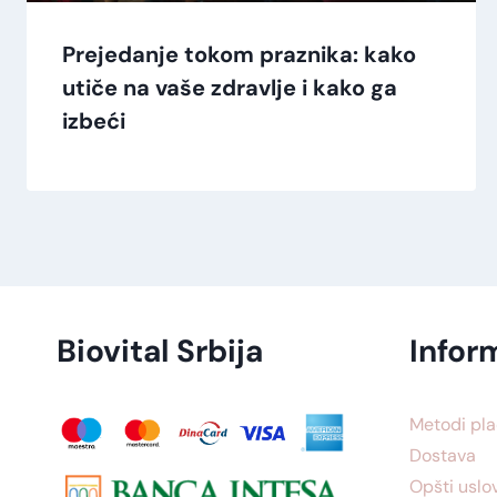
Prejedanje tokom praznika: kako
utiče na vaše zdravlje i kako ga
izbeći
Biovital Srbija
Infor
Metodi pla
Dostava
Opšti uslo