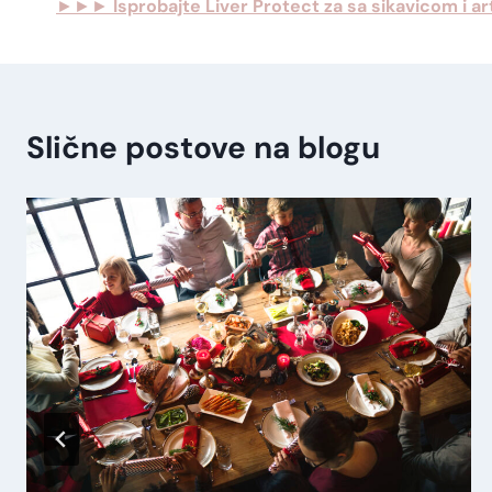
►►►
Isprobajte Liver Protect za sa sikavicom i a
Slične postove na blogu