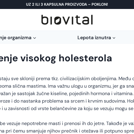
UZ 2 ILI 3 KAPSULNA PROIZVODA – POKLON!
nje organizma
Lepota iznutra
enje visokog holesterola
aju sve skloniji prema tkz. civilizacijskim oboljenjima. Među 
je veoma slična mastima. Ima važnu ulogu u organizmu, jer ga sn
 važan je sastojak žučne kiseline, pojedinih hormona i vitamina
eroze i do nastanka problema sa srcem i krvnim sudovima. Hol
i u zavisnosti od vrste belančevine za koju se vezuju mogu se 
be vezuje nepotrebne masti i prenosi ih do jetre. Takođe je važ
ima pri čemu smanjuje njihov prečnik i otežava ili potpuno sp