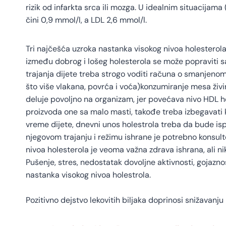
rizik od infarkta srca ili mozga. U idealnim situacija
čini 0,9 mmol/l, a LDL 2,6 mmol/l.
Tri najčešća uzroka nastanka visokog nivoa holesterol
između dobrog i lošeg holesterola se može popraviti 
trajanja dijete treba strogo voditi računa o smanjeno
što više vlakana, povrća i voća)konzumiranje mesa živi
deluje povoljno na organizam, jer povećava nivo HDL ho
proizvoda one sa malo masti, takođe treba izbegavati ko
vreme dijete, dnevni unos holestrola treba da bude is
njegovom trajanju i režimu ishrane je potrebno konsult
nivoa holesterola je veoma važna zdrava ishrana, ali ni
Pušenje, stres, nedostatak dovoljne aktivnosti, gojazn
nastanka visokog nivoa holestrola.
Pozitivno dejstvo lekovitih biljaka doprinosi snižavanju h