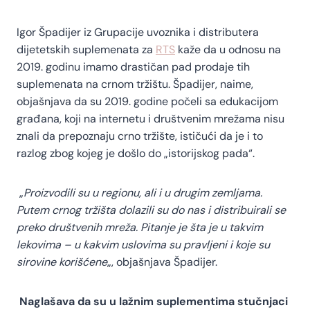
Igor Špadijer iz Grupacije uvoznika i distributera
dijetetskih suplemenata za
RTS
kaže da u odnosu na
2019. godinu imamo drastičan pad prodaje tih
suplemenata na crnom tržištu. Špadijer, naime,
objašnjava da su 2019. godine počeli sa edukacijom
građana, koji na internetu i društvenim mrežama nisu
znali da prepoznaju crno tržište, ističući da je i to
razlog zbog kojeg je došlo do „istorijskog pada“.
„
Proizvodili su u regionu, ali i u drugim zemljama.
Putem crnog tržišta dolazili su do nas i distribuirali se
preko društvenih mreža. Pitanje je šta je u takvim
lekovima – u kakvim uslovima su pravljeni i koje su
sirovine korišćene
„, objašnjava Špadijer.
Naglašava da su u lažnim suplementima stučnjaci