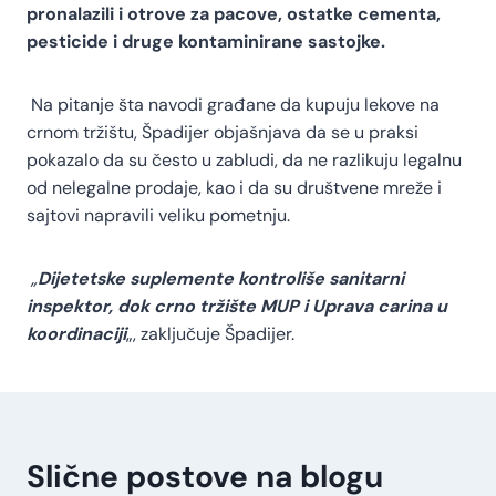
pronalazili i otrove za pacove, ostatke cementa,
pesticide i druge kontaminirane sastojke.
Na pitanje šta navodi građane da kupuju lekove na
crnom tržištu, Špadijer objašnjava da se u praksi
pokazalo da su često u zabludi, da ne razlikuju legalnu
od nelegalne prodaje, kao i da su društvene mreže i
sajtovi napravili veliku pometnju.
„
Dijetetske suplemente kontroliše sanitarni
inspektor, dok crno tržište MUP i Uprava carina u
koordinaciji
„, zaključuje Špadijer.
Slične postove na blogu