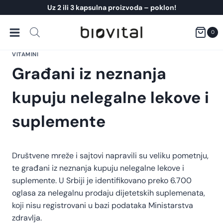
Skip
Uz 2 ili 3 kapsulna proizvoda – poklon!
to
content
0
VITAMINI
Građani iz neznanja
kupuju nelegalne lekove i
suplemente
Društvene mreže i sajtovi napravili su veliku pometnju,
te građani iz neznanja kupuju nelegalne lekove i
suplemente. U Srbiji je identifikovano preko 6.700
oglasa za nelegalnu prodaju dijetetskih suplemenata,
koji nisu registrovani u bazi podataka Ministarstva
zdravlja.