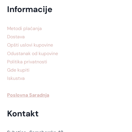
Informacije
Metodi plaćanja
Dostava
Opšti uslovi kupovine
Odustanak od kupovine
Politika privatnosti
Gde kupiti
Iskustva
Poslovna Saradnja
Kontakt