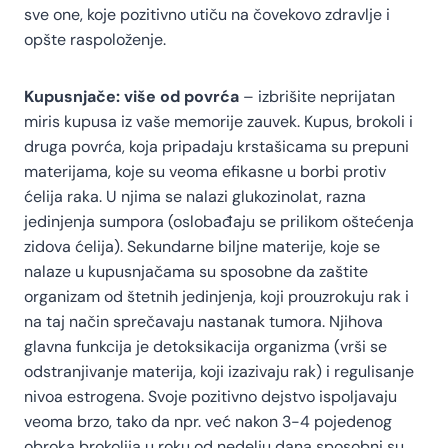
sve one, koje pozitivno utiču na čovekovo zdravlje i
opšte raspoloženje.
Kupusnjače: više od povrća
– izbrišite neprijatan
miris kupusa iz vaše memorije zauvek. Kupus, brokoli i
druga povrća, koja pripadaju krstašicama su prepuni
materijama, koje su veoma efikasne u borbi protiv
ćelija raka. U njima se nalazi glukozinolat, razna
jedinjenja sumpora (oslobađaju se prilikom oštećenja
zidova ćelija). Sekundarne biljne materije, koje se
nalaze u kupusnjačama su sposobne da zaštite
organizam od štetnih jedinjenja, koji prouzrokuju rak i
na taj način sprečavaju nastanak tumora. Njihova
glavna funkcija je detoksikacija organizma (vrši se
odstranjivanje materija, koji izazivaju rak) i regulisanje
nivoa estrogena. Svoje pozitivno dejstvo ispoljavaju
veoma brzo, tako da npr. već nakon 3-4 pojedenog
obroka brokolija u roku od nedelju dana sposobni su