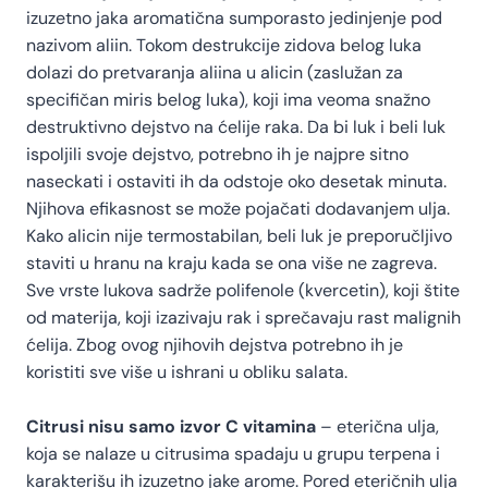
izuzetno jaka aromatična sumporasto jedinjenje pod
nazivom aliin. Tokom destrukcije zidova belog luka
dolazi do pretvaranja aliina u alicin (zaslužan za
specifičan miris belog luka), koji ima veoma snažno
destruktivno dejstvo na ćelije raka. Da bi luk i beli luk
ispoljili svoje dejstvo, potrebno ih je najpre sitno
naseckati i ostaviti ih da odstoje oko desetak minuta.
Njihova efikasnost se može pojačati dodavanjem ulja.
Kako alicin nije termostabilan, beli luk je preporučljivo
staviti u hranu na kraju kada se ona više ne zagreva.
Sve vrste lukova sadrže polifenole (kvercetin), koji štite
od materija, koji izazivaju rak i sprečavaju rast malignih
ćelija. Zbog ovog njihovih dejstva potrebno ih je
koristiti sve više u ishrani u obliku salata.
Citrusi nisu samo izvor C vitamina
– eterična ulja,
koja se nalaze u citrusima spadaju u grupu terpena i
karakterišu ih izuzetno jake arome. Pored eteričnih ulja