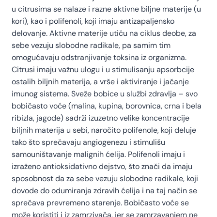
u citrusima se nalaze i razne aktivne biljne materije (u
kori), kao i polifenoli, koji imaju antizapaljensko
delovanje. Aktivne materije utiču na ciklus deobe, za
sebe vezuju slobodne radikale, pa samim tim
omogućavaju odstranjivanje toksina iz organizma.
Citrusi imaju važnu ulogu i u stimulisanju apsorbcije
ostalih biljnih materija, a vrše i aktiviranje i jačanje
imunog sistema. Sveže bobice u službi zdravlja – svo
bobičasto voće (malina, kupina, borovnica, crna i bela
ribizla, jagode) sadrži izuzetno velike koncentracije
biljnih materija u sebi, naročito polifenole, koji deluje
tako što sprečavaju angiogenezu i stimulišu
samouništavanje malignih ćelija. Polifenoli imaju i
izraženo antioksidativno dejstvo, što znači da imaju
sposobnost da za sebe vezuju slobodne radikale, koji
dovode do odumiranja zdravih ćelija i na taj način se
sprečava prevremeno starenje. Bobičasto voće se
može koristiti i iz zamrzivača, jer se zamrzavanjem ne