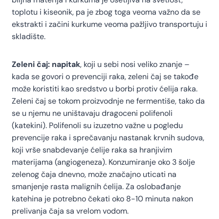
toplotu i kiseonik, pa je zbog toga veoma važno da se
ekstrakti i začini kurkume veoma pažljivo transportuju i
skladište.
Zeleni čaj: napitak
, koji u sebi nosi veliko znanje –
kada se govori o prevenciji raka, zeleni čaj se takođe
može koristiti kao sredstvo u borbi protiv ćelija raka.
Zeleni čaj se tokom proizvodnje ne fermentiše, tako da
se u njemu ne uništavaju dragoceni polifenoli
(katekini). Polifenoli su izuzetno važne u pogledu
prevencije raka i sprečavanju nastanak krvnih sudova,
koji vrše snabdevanje ćelije raka sa hranjivim
materijama (angiogeneza). Konzumiranje oko 3 šolje
zelenog čaja dnevno, može značajno uticati na
smanjenje rasta malignih ćelija. Za oslobađanje
katehina je potrebno čekati oko 8-10 minuta nakon
prelivanja čaja sa vrelom vodom.