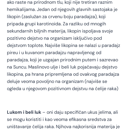
ako raste na prirodnom tlu, koji nije tretiran raznim
hemikalijama. Jedan od njegovih glavnih sastojaka je
likopin (zaslužan za crvenu boju paradajza), koji
pripada grupi karotinoida. Za razliku od mnogih
sekundarnih biljnih materija, likopin ispoljava svoje
pozitivno dejstvo na organizam isključivo pod
dejstvom toplote. Najviše likopina se nalazi u paradajz
pireu i u kuvanom paradajzu napravljenog od
paradajza, koji je uzgajan prirodnim putem i sazrevao
na Suncu. Maslinovo ulje i beli luk pojačavaju dejstvo
likopina, pa hrana pripremljena od ovakvog paradajza
deluje veoma povoljno na organizam (najviše se
ogleda u njegovom pozitivnom dejstvu na ćelije raka)
Lukom i beli luk
– oni daju specifičan ukus jelima, ali
se mogu koristiti i kao veoma efikasna sredstva za
uništavanje ćelija raka. Njihova najkorisnija materija je