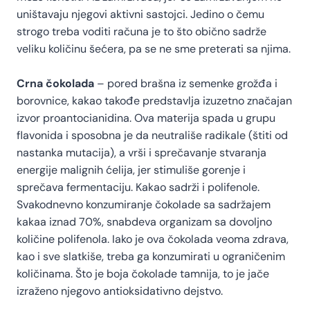
uništavaju njegovi aktivni sastojci. Jedino o čemu
strogo treba voditi računa je to što obično sadrže
veliku količinu šećera, pa se ne sme preterati sa njima.
Crna čokolada
– pored brašna iz semenke grožđa i
borovnice, kakao takođe predstavlja izuzetno značajan
izvor proantocianidina. Ova materija spada u grupu
flavonida i sposobna je da neutrališe radikale (štiti od
nastanka mutacija), a vrši i sprečavanje stvaranja
energije malignih ćelija, jer stimuliše gorenje i
sprečava fermentaciju. Kakao sadrži i polifenole.
Svakodnevno konzumiranje čokolade sa sadržajem
kakaa iznad 70%, snabdeva organizam sa dovoljno
količine polifenola. Iako je ova čokolada veoma zdrava,
kao i sve slatkiše, treba ga konzumirati u ograničenim
količinama. Što je boja čokolade tamnija, to je jače
izraženo njegovo antioksidativno dejstvo.