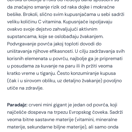
da značajno smanje rizik od raka dojke i mokraćne
bešike. Brokoli, slično svim kupusnjačama u sebi sadrži
veliku količinu C vitamina. Kupusnjače ispoljavaju
ovakvo svoje dejstvo zahvaljujući aktivnim
supstancama, koje se oslobađaju žvakanjem.
Podvrgavanje povrća jakoj toploti dovodi do
uništavanja njihove efikasnosti. U cilju zadržavanja svih
korisnih elemenata u povrću, najbolje ga je pripremati
u posudama za kuvanje na paru ili ih pržiti veoma
kratko vreme u tiganju. Često konzumiranje kupusa
(čak i u sirovom obliku, uz detaljno žvakanje) povoljno
utiče na zdravlje.
Paradajz:
crveni mini gigant je jedan od povrća, koji
najčešće dospeva na trpezu Evropskog čoveka. Sadrži
veoma bitne sastavne materije (vitamini, mineralne
materije, sekundarne biljne materije), ali samo onda