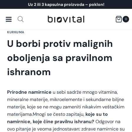
Skip
Uz 2 ili 3 kapsulna proizvoda – poklon!
to
content
0
KURKUMA
U borbi protiv malignih
oboljenja sa pravilnom
ishranom
Prirodne namirnice
u sebi sadrže mnogo vitamina,
mineralne materije, mikroelemente i sekundarne biljne
materije, koje se ne mogu zameniti nikakvim veštačkim
materijama.Mnogi se često zapitaju,
koje su to
namirnice, koje čine pravilnu ishranu?
Odgovor na
ovo pitanje je veoma jednostavan: zdrave namirnice su