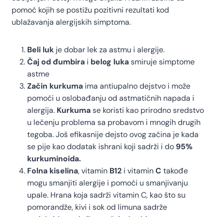
pomoć kojih se postižu pozitivni rezultati kod
ublažavanja alergijskih simptoma.
Beli luk
je dobar lek za astmu i alergije.
Čaj od đumbira
i
belog luka
smiruje simptome
astme
Začin kurkuma
ima antiupalno dejstvo i može
pomoći u oslobađanju od astmatičnih napada i
alergija.
Kurkuma
se koristi kao prirodno sredstvo
u lečenju problema sa probavom i mnogih drugih
tegoba. Još efikasnije dejsto ovog začina je kada
se pije kao dodatak ishrani koji sadrži i do
95%
kurkuminoida.
Folna kiselina
, vitamin
B12
i vitamin
C
takođe
mogu smanjiti alergije i pomoći u smanjivanju
upale. Hrana koja sadrži vitamin C, kao što su
pomorandže, kivi i sok od limuna sadrže