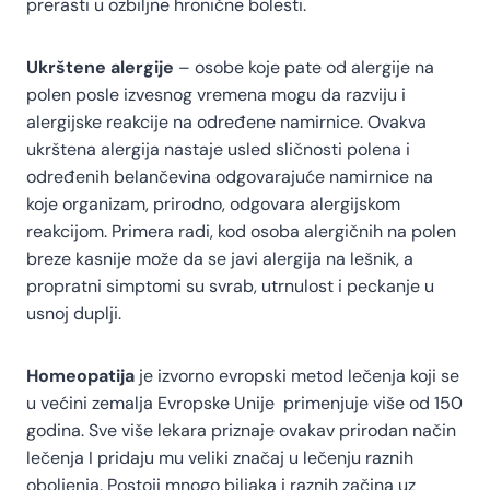
prerasti u ozbiljne hronične bolesti.
Ukrštene alergije
– osobe koje pate od alergije na
polen posle izvesnog vremena mogu da razviju i
alergijske reakcije na određene namirnice. Ovakva
ukrštena alergija nastaje usled sličnosti polena i
određenih belančevina odgovarajuće namirnice na
koje organizam, prirodno, odgovara alergijskom
reakcijom. Primera radi, kod osoba alergičnih na polen
breze kasnije može da se javi alergija na lešnik, a
propratni simptomi su svrab, utrnulost i peckanje u
usnoj duplji.
Homeopatija
je izvorno evropski metod lečenja koji se
u većini zemalja Evropske Unije primenjuje više od 150
godina. Sve više lekara priznaje ovakav prirodan način
lečenja I pridaju mu veliki značaj u lečenju raznih
oboljenja. Postoji mnogo biljaka i raznih začina uz