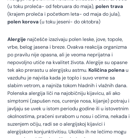
(u toku proleća- od februara do maja),
polen trava
(krajem proleća i početkom leta- od maja do jula),
polen korova
(u toku jeseni- do oktobra)
Alergije
najčešće izazivaju polen leske, jove, topole,
vrbe, belog jasena i breze. Ovakva reakcija organizma
po pravilu nije opasna, ali je veoma neprijatna i
nepovoljno utiče na kvalitet života. Alergije su opasne
tek ako prerastu u alergijsku astmu.
Količina polena
u
vazduhu je najviša kada je toplo i suvo vreme sa
slabim vetrom, a najniža tokom hladnih i vlažnih dana.
Polenska alergija liči na najobičniju kijavicu, ali ako
simptomi (zapušen nos, curenje nosa, kijanje) potraju i
javljaju se uvek u istom periodu godine ili u istovetnim
okolnostima, praćeni svrabom u nosu i očima, nekada i
suzenjem očiju, radi se o alergijskoj kijavici i
alergijskom konjunktivitisu. Ukoliko ih ne lečimo mogu