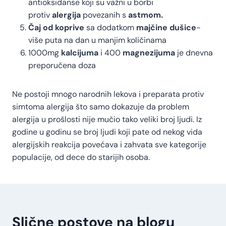
antioksidanse koji su važni u borbi
protiv
alergija
povezanih s
astmom.
Čaj od koprive
sa dodatkom
majčine dušice
-
više puta na dan u manjim količinama
1000mg
kalcijuma
i 400
magnezijuma
je dnevna
preporučena doza
Ne postoji mnogo narodnih lekova i preparata protiv
simtoma alergija što samo dokazuje da problem
alergija u prošlosti nije mučio tako veliki broj ljudi. Iz
godine u godinu se broj ljudi koji pate od nekog vida
alergijskih reakcija povećava i zahvata sve kategorije
populacije, od dece do starijih osoba.
Slične postove na blogu