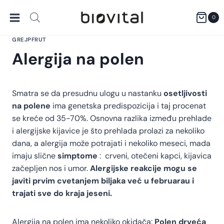
Skip
to
0
content
GREJPFRUT
Alergija na polen
Smatra se da presudnu ulogu u nastanku
osetljivosti
na polene
ima genetska predispozicija i taj procenat
se kreće od 35-70%. Osnovna razlika između prehlade
i alergijske kijavice je što prehlada prolazi za nekoliko
dana, a alergija može potrajati i nekoliko meseci, mada
imaju slične
simptome
: crveni, otečeni kapci, kijavica
začepljen nos i umor.
Alergijske reakcije mogu se
javiti prvim cvetanjem biljaka već u februarau i
trajati sve do kraja jeseni.
Alergija na polen ima nekoliko okidača:
Polen drveća