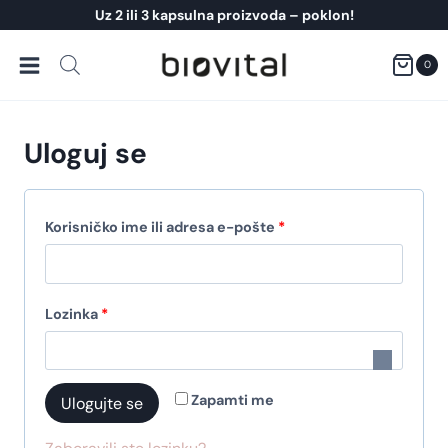
Skip
Uz 2 ili 3 kapsulna proizvoda – poklon!
to
content
0
Uloguj se
O
Korisničko ime ili adresa e-pošte
*
b
a
O
Lozinka
*
v
b
e
a
z
Zapamti me
Ulogujte se
v
n