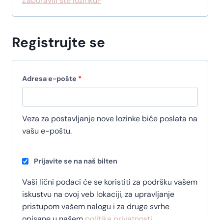
Zaboravili ste lozinku?
e
o
z
n
Registrujte se
o
O
Adresa e-pošte
*
b
a
Veza za postavljanje nove lozinke biće poslata na
v
vašu e-poštu.
e
Prijavite se na naš bilten
z
n
Vaši lični podaci će se koristiti za podršku vašem
iskustvu na ovoj veb lokaciji, za upravljanje
o
pristupom vašem nalogu i za druge svrhe
opisane u našem
politika privatnosti
.