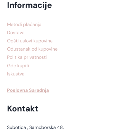
Informacije
Metodi plaćanja
Dostava
Opšti uslovi kupovine
Odustanak od kupovine
Politika privatnosti
Gde kupiti
Iskustva
Poslovna Saradnja
Kontakt
Subotica , Samoborska 48.